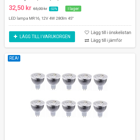
32,50 kr
65,00 kr
I lager
-50%
LED lampa MR16, 12V 4W 280lm 45°
Lägg till i önskelistan
LÄGG TILL I VARUKORGEN
Lägg till i jämför
REA!