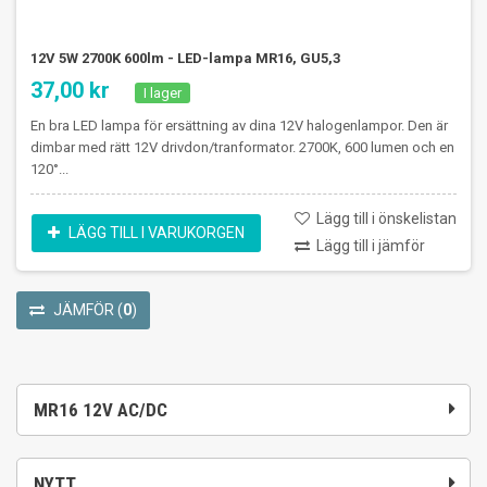
12V 5W 2700K 600lm - LED-lampa MR16, GU5,3
37,00 kr
I lager
En bra LED lampa för ersättning av dina 12V halogenlampor. Den är
dimbar med rätt 12V drivdon/tranformator. 2700K, 600 lumen och en
120°...
Lägg till i önskelistan
LÄGG TILL I VARUKORGEN
Lägg till i jämför
JÄMFÖR
(
0
)
MR16 12V AC/DC
NYTT